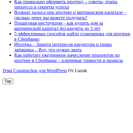
Как правильно оформить ипотеку – советы, этапы
процесса и секреты успеха
Возврат налога при ипотеке и материнском капитале –
сколько денег вы можете получить?
Пошаговая инструкция – как купить дом за
материнский капитал без кредита до 3 лет
5 эффективных способов найти созаемщика для ипотеки
в Сбербанке
Ипотека – Защита интересов кредитора и права
заёмщика – Все, что нужно знать
Как работает ежедневное начисление процентов по
ипотеке в Сбербанке – ключевые тонкости и нюансы
Тема Construction для WordPress
От Luzuk
Top