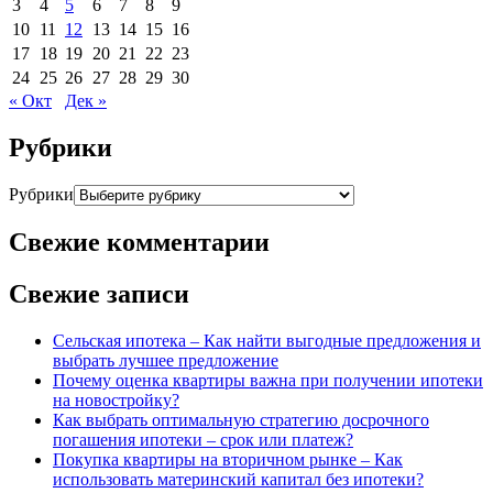
3
4
5
6
7
8
9
10
11
12
13
14
15
16
17
18
19
20
21
22
23
24
25
26
27
28
29
30
« Окт
Дек »
Рубрики
Рубрики
Свежие комментарии
Свежие записи
Сельская ипотека – Как найти выгодные предложения и
выбрать лучшее предложение
Почему оценка квартиры важна при получении ипотеки
на новостройку?
Как выбрать оптимальную стратегию досрочного
погашения ипотеки – срок или платеж?
Покупка квартиры на вторичном рынке – Как
использовать материнский капитал без ипотеки?