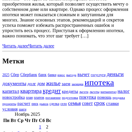
приобретения жилья, который позволяет осуществить мечту о
собственном доме или квартире. Однако процесс оформления
ипотеки может показаться сложным и запутанным для
многих. Знание основных этапов, рекомендаций и секретов
успеха поможет избежать распространенных ошибок и
упростить весь процесс. Приступая к оформлению ипотеки,
важно понимать, что этот шаг требует […]
Читать далее
Читать далее
Метки
деньги
вычет
Сбер
Сбербанк
банк
2025
банки
госуслуги
взнос
выгода
ипотека
жилье
документы
дом
долг
заем
заемщик
кредит
квартира
капитал
налог
кредиты
льгота
льготы
маткапитал
покупка
новостройка
помощь
план
платеж
погашение
подготовка
продажа
срок
семья
совет
расчет
ставки
риск
сделка
село
проценты
рынок
условия
шаги
Ноябрь 2025
Пн
Вт
Ср
Чт
Пт
Сб
Вс
1
2