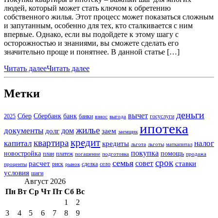
людей, который может стать ключом к обретению
собственного жилья. Этот процесс может показаться сложным
и запутанным, особенно для тех, кто сталкивается с ним
впервые. Однако, если вы подойдете к этому шагу с
осторожностью и знаниями, вы сможете сделать его
значительно проще и понятнее. В данной статье […]
Читать далее
Читать далее
Метки
деньги
вычет
Сбер
Сбербанк
банк
2025
банки
госуслуги
взнос
выгода
ипотека
жилье
документы
дом
долг
заем
заемщик
кредит
квартира
капитал
налог
кредиты
льгота
льготы
маткапитал
покупка
новостройка
помощь
план
платеж
погашение
подготовка
продажа
срок
семья
совет
расчет
ставки
риск
сделка
село
проценты
рынок
условия
шаги
Август 2026
Пн
Вт
Ср
Чт
Пт
Сб
Вс
1
2
3
4
5
6
7
8
9