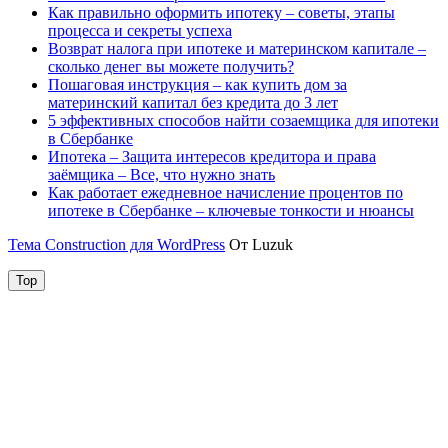
Как правильно оформить ипотеку – советы, этапы
процесса и секреты успеха
Возврат налога при ипотеке и материнском капитале –
сколько денег вы можете получить?
Пошаговая инструкция – как купить дом за
материнский капитал без кредита до 3 лет
5 эффективных способов найти созаемщика для ипотеки
в Сбербанке
Ипотека – Защита интересов кредитора и права
заёмщика – Все, что нужно знать
Как работает ежедневное начисление процентов по
ипотеке в Сбербанке – ключевые тонкости и нюансы
Тема Construction для WordPress
От Luzuk
Top