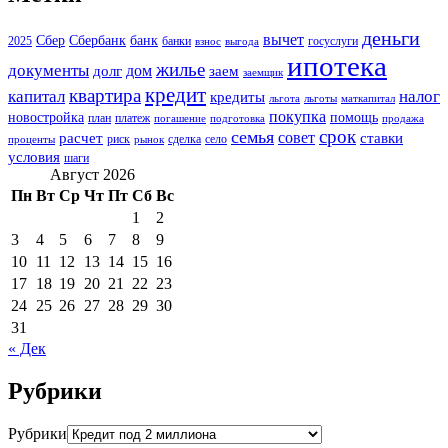
деньги
вычет
Сбер
Сбербанк
банк
2025
банки
госуслуги
взнос
выгода
ипотека
жилье
документы
дом
долг
заем
заемщик
кредит
квартира
капитал
налог
кредиты
льгота
льготы
маткапитал
покупка
новостройка
помощь
план
платеж
погашение
подготовка
продажа
срок
семья
совет
расчет
ставки
риск
сделка
село
проценты
рынок
условия
шаги
Август 2026
Пн
Вт
Ср
Чт
Пт
Сб
Вс
1
2
3
4
5
6
7
8
9
10
11
12
13
14
15
16
17
18
19
20
21
22
23
24
25
26
27
28
29
30
31
« Дек
Рубрики
Рубрики