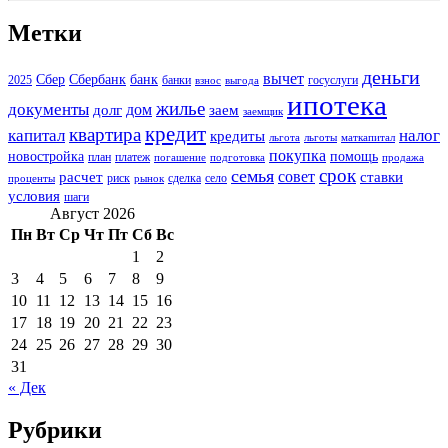
Метки
деньги
вычет
Сбер
Сбербанк
банк
2025
банки
госуслуги
взнос
выгода
ипотека
жилье
документы
дом
долг
заем
заемщик
кредит
квартира
капитал
налог
кредиты
льгота
льготы
маткапитал
покупка
новостройка
помощь
план
платеж
погашение
подготовка
продажа
срок
семья
совет
расчет
ставки
риск
сделка
село
проценты
рынок
условия
шаги
Август 2026
Пн
Вт
Ср
Чт
Пт
Сб
Вс
1
2
3
4
5
6
7
8
9
10
11
12
13
14
15
16
17
18
19
20
21
22
23
24
25
26
27
28
29
30
31
« Дек
Рубрики