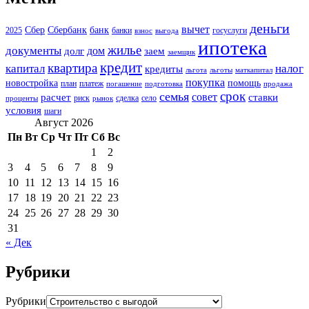
деньги
вычет
Сбер
Сбербанк
банк
2025
банки
госуслуги
взнос
выгода
ипотека
жилье
документы
дом
долг
заем
заемщик
кредит
квартира
капитал
налог
кредиты
льгота
льготы
маткапитал
покупка
новостройка
помощь
план
платеж
погашение
подготовка
продажа
срок
семья
совет
расчет
ставки
риск
сделка
село
проценты
рынок
условия
шаги
Август 2026
Пн
Вт
Ср
Чт
Пт
Сб
Вс
1
2
3
4
5
6
7
8
9
10
11
12
13
14
15
16
17
18
19
20
21
22
23
24
25
26
27
28
29
30
31
« Дек
Рубрики
Рубрики