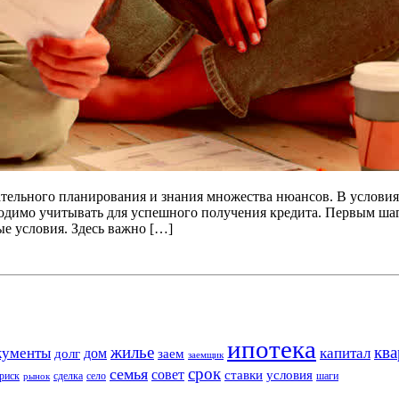
щательного планирования и знания множества нюансов. В услов
ходимо учитывать для успешного получения кредита. Первым ша
е условия. Здесь важно […]
ипотека
жилье
ква
кументы
капитал
дом
долг
заем
заемщик
срок
семья
совет
ставки
условия
риск
сделка
село
шаги
рынок