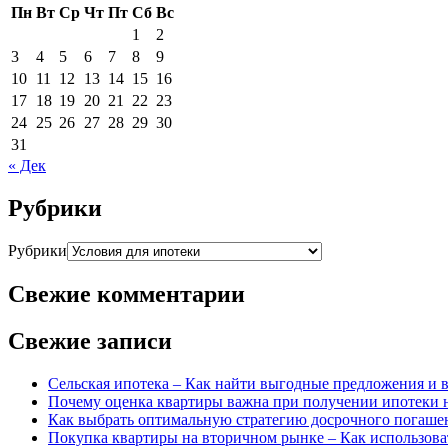
Пн
Вт
Ср
Чт
Пт
Сб
Вс
1
2
3
4
5
6
7
8
9
10
11
12
13
14
15
16
17
18
19
20
21
22
23
24
25
26
27
28
29
30
31
« Дек
Рубрики
Рубрики
Свежие комментарии
Свежие записи
Сельская ипотека – Как найти выгодные предложения и 
Почему оценка квартиры важна при получении ипотеки 
Как выбрать оптимальную стратегию досрочного погашен
Покупка квартиры на вторичном рынке – Как использова