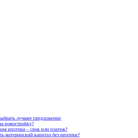
выбрать лучшее предложение
на новостройку?
ия ипотеки – срок или платеж?
ть материнский капитал без ипотеки?