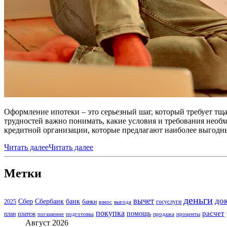
Оформление ипотеки – это серьезный шаг, который требует т
трудностей важно понимать, какие условия и требования необ
кредитной организации, которые предлагают наиболее выгодны
Читать далее
Читать далее
Метки
деньги
до
вычет
Сбер
Сбербанк
банк
2025
банки
госуслуги
взнос
выгода
покупка
расчет
помощь
план
платеж
погашение
подготовка
продажа
проценты
Август 2026