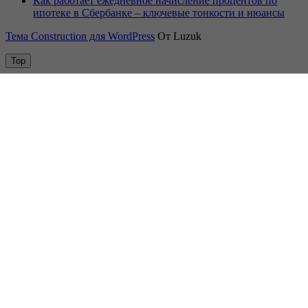
Как работает ежедневное начисление процентов по
ипотеке в Сбербанке – ключевые тонкости и нюансы
Тема Construction для WordPress
От Luzuk
Top