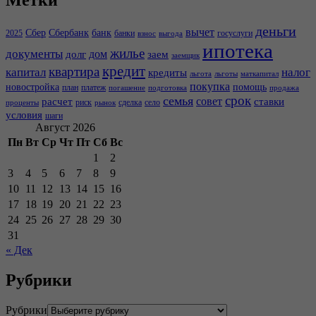
Метки
деньги
вычет
Сбер
Сбербанк
банк
2025
банки
госуслуги
взнос
выгода
ипотека
жилье
документы
дом
долг
заем
заемщик
кредит
квартира
капитал
налог
кредиты
льгота
льготы
маткапитал
покупка
новостройка
помощь
план
платеж
погашение
подготовка
продажа
срок
семья
совет
расчет
ставки
риск
сделка
село
проценты
рынок
условия
шаги
Август 2026
Пн
Вт
Ср
Чт
Пт
Сб
Вс
1
2
3
4
5
6
7
8
9
10
11
12
13
14
15
16
17
18
19
20
21
22
23
24
25
26
27
28
29
30
31
« Дек
Рубрики
Рубрики