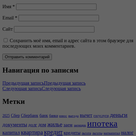
Имя
*
Email
*
Сайт
Сохранить моё имя, email и адрес сайта в этом браузере для
последующих моих комментариев.
Навигация по записям
Предыдущая запись
Предыдущая запись
Следующая запись
Следующая запись
Метки
деньги
вычет
Сбер
Сбербанк
банк
2025
банки
госуслуги
взнос
выгода
ипотека
жилье
документы
дом
долг
заем
заемщик
кредит
квартира
капитал
налог
кредиты
льгота
льготы
маткапитал