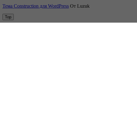
Тема Construction для WordPress
От Luzuk
Top