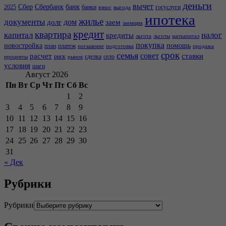
деньги
вычет
Сбер
Сбербанк
банк
2025
банки
госуслуги
взнос
выгода
ипотека
жилье
документы
дом
долг
заем
заемщик
кредит
квартира
капитал
налог
кредиты
льгота
льготы
маткапитал
покупка
новостройка
помощь
план
платеж
погашение
подготовка
продажа
срок
семья
совет
расчет
ставки
риск
сделка
село
проценты
рынок
условия
шаги
Август 2026
Пн
Вт
Ср
Чт
Пт
Сб
Вс
1
2
3
4
5
6
7
8
9
10
11
12
13
14
15
16
17
18
19
20
21
22
23
24
25
26
27
28
29
30
31
« Дек
Рубрики
Рубрики