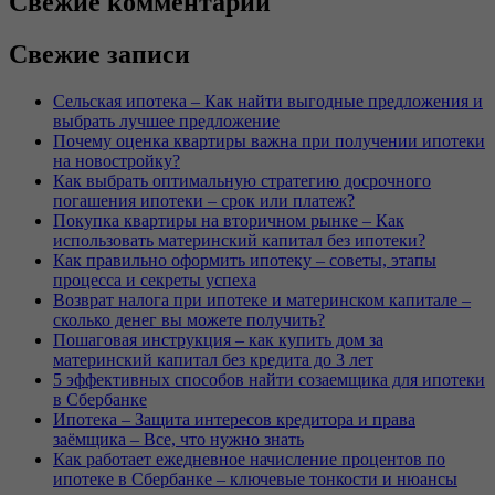
Свежие комментарии
Свежие записи
Сельская ипотека – Как найти выгодные предложения и
выбрать лучшее предложение
Почему оценка квартиры важна при получении ипотеки
на новостройку?
Как выбрать оптимальную стратегию досрочного
погашения ипотеки – срок или платеж?
Покупка квартиры на вторичном рынке – Как
использовать материнский капитал без ипотеки?
Как правильно оформить ипотеку – советы, этапы
процесса и секреты успеха
Возврат налога при ипотеке и материнском капитале –
сколько денег вы можете получить?
Пошаговая инструкция – как купить дом за
материнский капитал без кредита до 3 лет
5 эффективных способов найти созаемщика для ипотеки
в Сбербанке
Ипотека – Защита интересов кредитора и права
заёмщика – Все, что нужно знать
Как работает ежедневное начисление процентов по
ипотеке в Сбербанке – ключевые тонкости и нюансы